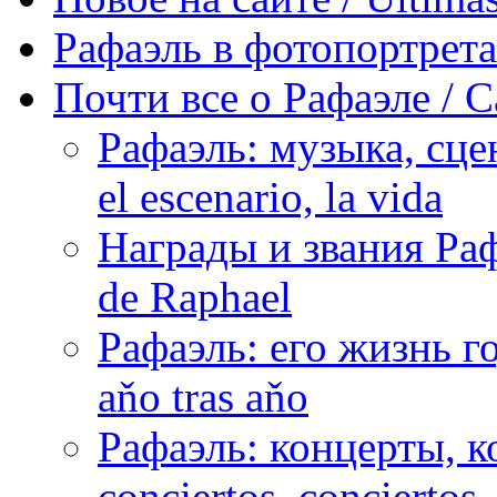
Рафаэль в фотопортретах 
Почти все о Рафаэле / C
Рафаэль: музыка, сцен
el escenario, la vida
Награды и звания Раф
de Raphael
Рафаэль: его жизнь го
aňo tras aňo
Рафаэль: концерты, ко
conciertos, сonciertos, 