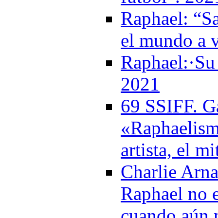
Raphael: “Sa
el mundo a 
Raphael:·Su 
2021
69 SSIFF. Ga
«Raphaelism
artista, el m
Charlie Arna
Raphael no e
cuando aún 