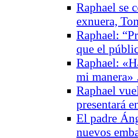
Raphael se c
exnuera, Ton
Raphael: “Pr
que el públi
Raphael: «H
mi manera» 
Raphael vuel
presentará e
El padre Áng
nuevos emba