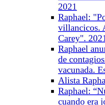
2021
Raphael: "P
villancicos.
Carey". 202
Raphael anun
de contagios
vacunada. Es
Alista Rapha
Raphael: “Nu
cuando era j