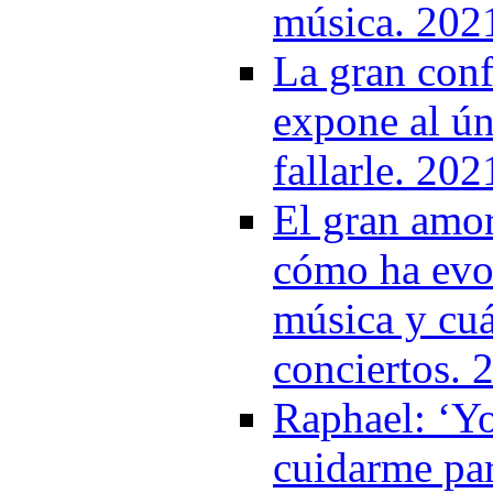
música. 202
La gran conf
expone al ún
fallarle. 202
El gran amo
cómo ha evol
música y cuá
conciertos. 
Raphael: ‘Y
cuidarme par