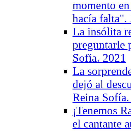
momento en q
hacía falta"
La insólita 
preguntarle 
Sofía. 2021
La sorprend
dejó al descu
Reina Sofía
¡Tenemos Rap
el cantante a