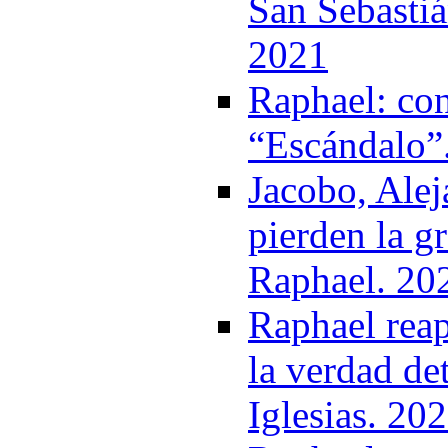
San Sebastiá
2021
Raphael: con
“Escándalo”
Jacobo, Ale
pierden la g
Raphael. 20
Raphael reap
la verdad det
Iglesias. 20