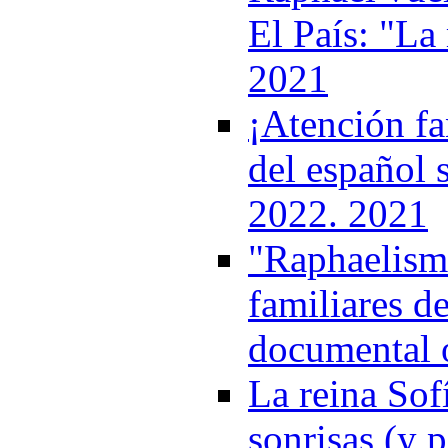
El País: "La 
2021
¡Atención fa
del español 
2022. 2021
"Raphaelismo
familiares de
documental 
La reina Sof
sonrisas (y p