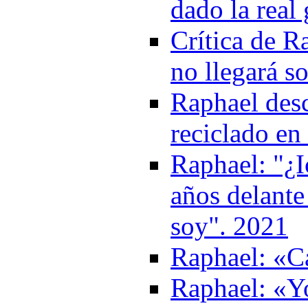
dado la real
Crítica de R
no llegará s
Raphael desc
reciclado en
Raphael: "¿I
años delante
soy". 2021
Raphael: «Ca
Raphael: «Y