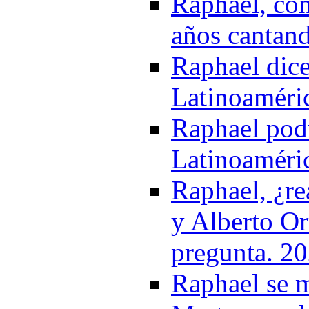
Raphael, con
años cantand
Raphael dice
Latinoaméri
Raphael podr
Latinoaméri
Raphael, ¿re
y Alberto Or
pregunta. 2
Raphael se m