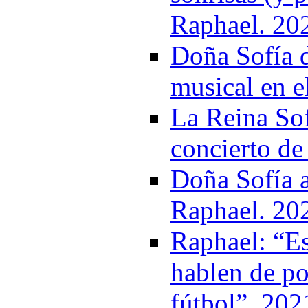
Raphael. 20
Doña Sofía d
musical en e
La Reina Sof
concierto de
Doña Sofía a
Raphael. 20
Raphael: “Es
hablen de po
fútbol”. 202