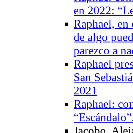
en 2022: “Le
Raphael, en 
de algo pue
parezco a na
Raphael pres
San Sebastiá
2021
Raphael: con
“Escándalo”
Jacobo, Ale