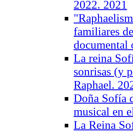
2022. 2021
"Raphaelismo
familiares de
documental 
La reina Sof
sonrisas (y p
Raphael. 20
Doña Sofía d
musical en e
La Reina Sof