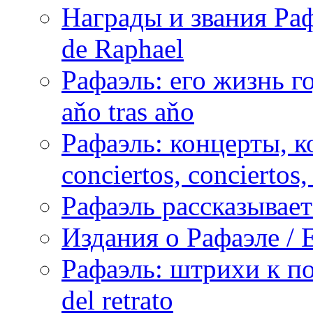
Награды и звания Раф
de Raphael
Рафаэль: его жизнь го
aňo tras aňo
Рафаэль: концерты, ко
conciertos, сonciertos, 
Рафаэль рассказывает 
Издания о Рафаэле / E
Рафаэль: штрихи к пор
del retrato