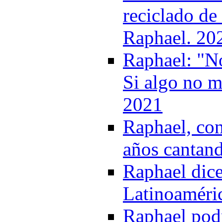
reciclado d
Raphael. 20
Raphael: "No
Si algo no m
2021
Raphael, con
años cantand
Raphael dice
Latinoaméri
Raphael podr