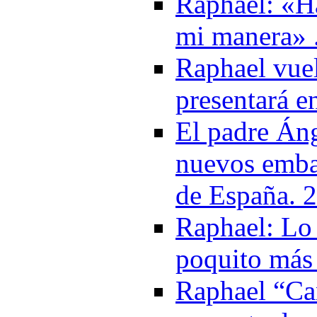
Raphael: «H
mi manera» 
Raphael vuel
presentará e
El padre Áng
nuevos emba
de España. 
Raphael: Lo 
poquito más 
Raphael “Ca