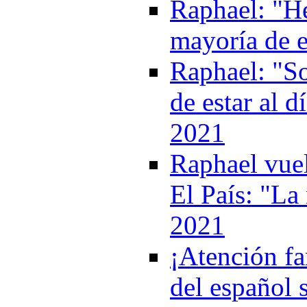
Raphael: "He
mayoría de e
Raphael: "So
de estar al d
2021
Raphael vuel
El País: "La 
2021
¡Atención fa
del español 