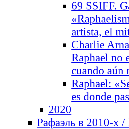
69 SSIFF. Ga
«Raphaelism
artista, el m
Charlie Arna
Raphael no e
cuando aún 
Raphael: «Se
es donde pa
2020
Рафаэль в 2010-х / 