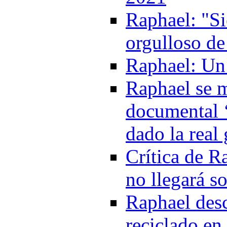
Raphael: "S
orgulloso de
Raphael: Un 
Raphael se m
documental 
dado la real
Crítica de R
no llegará s
Raphael desc
reciclado en