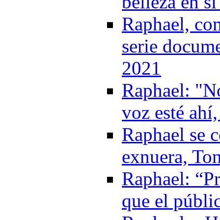
belleza en s
Raphael, com
serie docume
2021
Raphael: "No
voz esté ahí
Raphael se c
exnuera, Ton
Raphael: “Pr
que el públi