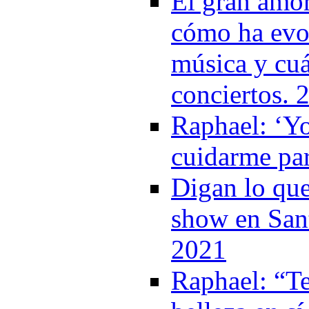
El gran amo
cómo ha evol
música y cuá
conciertos. 
Raphael: ‘Y
cuidarme par
Digan lo que
show en Sant
2021
Raphael: “T