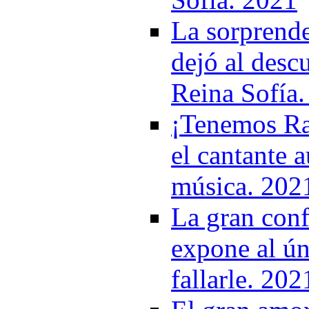
La sorprend
dejó al descu
Reina Sofía
¡Tenemos Rap
el cantante a
música. 202
La gran conf
expone al ún
fallarle. 202