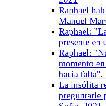
Raphael habl
Manuel Mart
Raphael: "La
presente en 
Raphael: "Na
momento en q
hacía falta"
La insólita 
preguntarle 
Sofía. 2021