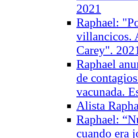
2021
Raphael: "P
villancicos.
Carey". 202
Raphael anun
de contagios
vacunada. Es
Alista Rapha
Raphael: “Nu
cuando era j