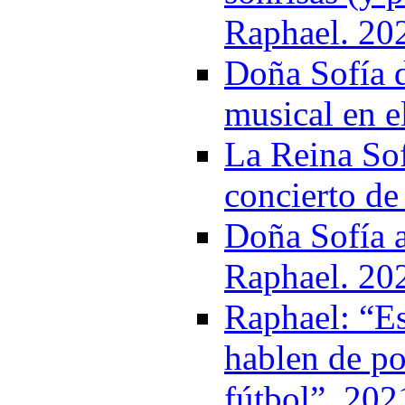
Raphael. 20
Doña Sofía d
musical en e
La Reina Sof
concierto de
Doña Sofía a
Raphael. 20
Raphael: “Es
hablen de po
fútbol”. 202