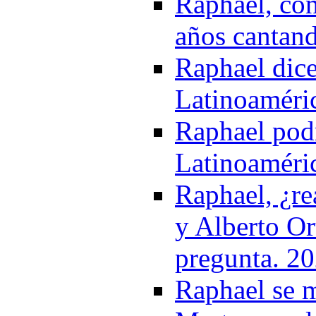
Raphael, con
años cantand
Raphael dice
Latinoaméri
Raphael podr
Latinoaméri
Raphael, ¿re
y Alberto Or
pregunta. 2
Raphael se m