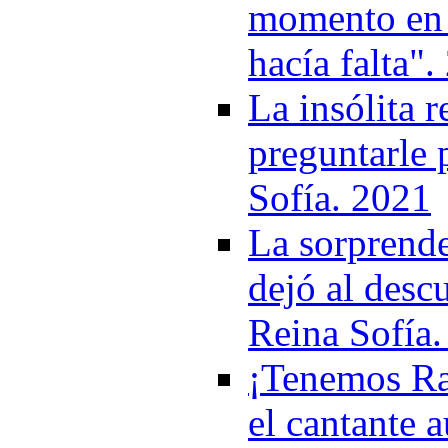
momento en q
hacía falta"
La insólita 
preguntarle 
Sofía. 2021
La sorprend
dejó al descu
Reina Sofía
¡Tenemos Rap
el cantante a