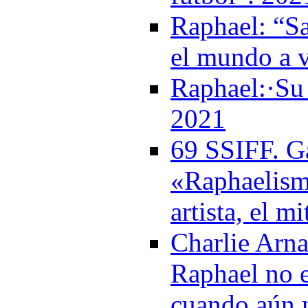
Raphael: “Sa
el mundo a 
Raphael:·Su 
2021
69 SSIFF. Ga
«Raphaelism
artista, el m
Charlie Arna
Raphael no e
cuando aún 