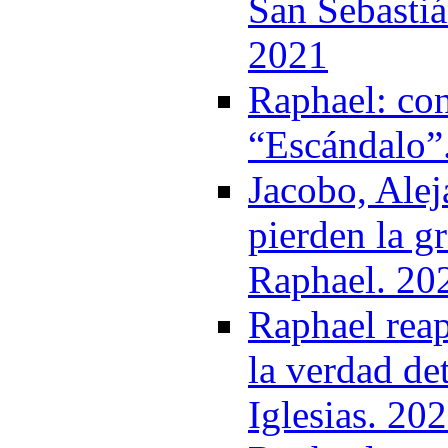
San Sebastiá
2021
Raphael: con
“Escándalo”
Jacobo, Ale
pierden la g
Raphael. 20
Raphael reap
la verdad det
Iglesias. 20