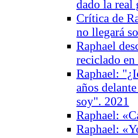
dado la real
Crítica de R
no llegará s
Raphael desc
reciclado en
Raphael: "¿I
años delante
soy". 2021
Raphael: «Ca
Raphael: «Y