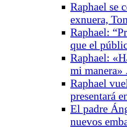
Raphael se c
exnuera, Ton
Raphael: “Pr
que el públi
Raphael: «H
mi manera» 
Raphael vuel
presentará e
El padre Áng
nuevos emba