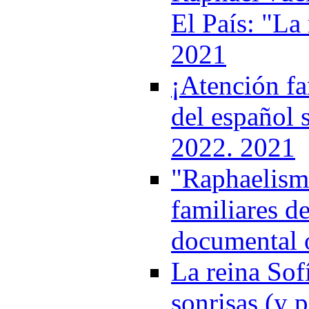
El País: "La 
2021
¡Atención fa
del español 
2022. 2021
"Raphaelismo
familiares de
documental 
La reina Sof
sonrisas (y p