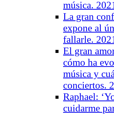
música. 202
La gran conf
expone al ún
fallarle. 202
El gran amo
cómo ha evol
música y cuá
conciertos. 
Raphael: ‘Y
cuidarme par