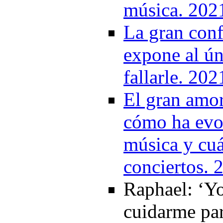
música. 202
La gran conf
expone al ún
fallarle. 202
El gran amo
cómo ha evol
música y cuá
conciertos. 
Raphael: ‘Y
cuidarme par