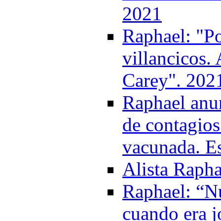
2021
Raphael: "P
villancicos.
Carey". 202
Raphael anun
de contagios
vacunada. Es
Alista Rapha
Raphael: “Nu
cuando era j