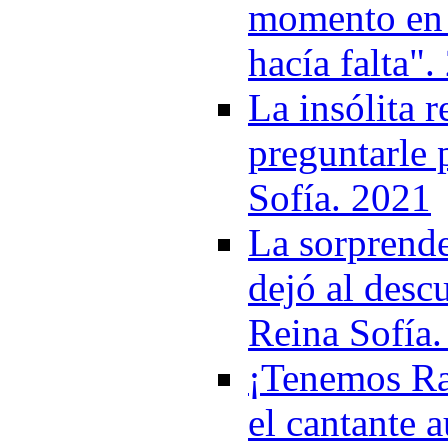
momento en q
hacía falta"
La insólita 
preguntarle 
Sofía. 2021
La sorprend
dejó al descu
Reina Sofía
¡Tenemos Rap
el cantante a