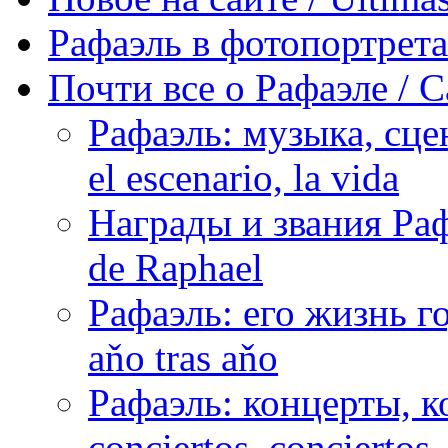
Рафаэль в фотопортретах 
Почти все о Рафаэле / C
Рафаэль: музыка, сцен
el escenario, la vida
Награды и звания Раф
de Raphael
Рафаэль: его жизнь го
aňo tras aňo
Рафаэль: концерты, ко
conciertos, сonciertos, 