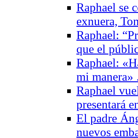
Raphael se c
exnuera, Ton
Raphael: “Pr
que el públi
Raphael: «H
mi manera» 
Raphael vuel
presentará e
El padre Áng
nuevos emba