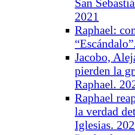
San Sebastiá
2021
Raphael: con
“Escándalo”
Jacobo, Ale
pierden la g
Raphael. 20
Raphael reap
la verdad det
Iglesias. 20