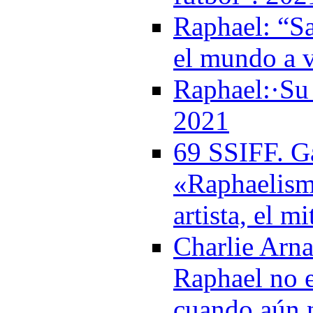
Raphael: “Sa
el mundo a 
Raphael:·Su 
2021
69 SSIFF. Ga
«Raphaelism
artista, el m
Charlie Arna
Raphael no e
cuando aún 