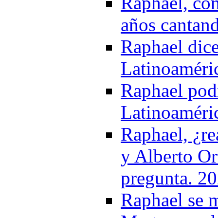
Raphael, con
años cantand
Raphael dice
Latinoaméri
Raphael podr
Latinoaméri
Raphael, ¿re
y Alberto Or
pregunta. 2
Raphael se m