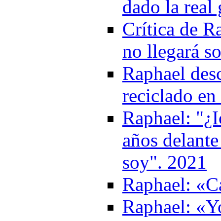
dado la real
Crítica de R
no llegará s
Raphael desc
reciclado en
Raphael: "¿I
años delante
soy". 2021
Raphael: «Ca
Raphael: «Y