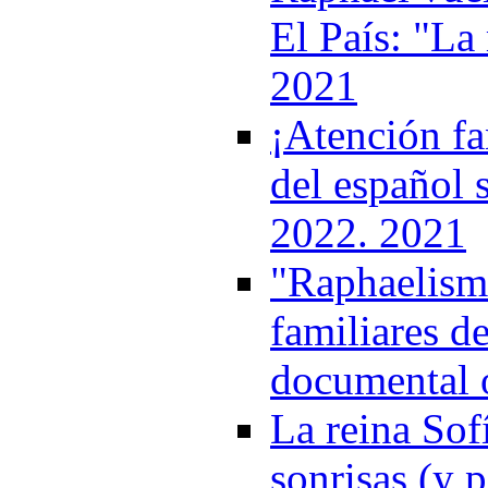
El País: "La 
2021
¡Atención fa
del español 
2022. 2021
"Raphaelismo
familiares de
documental 
La reina Sof
sonrisas (y p