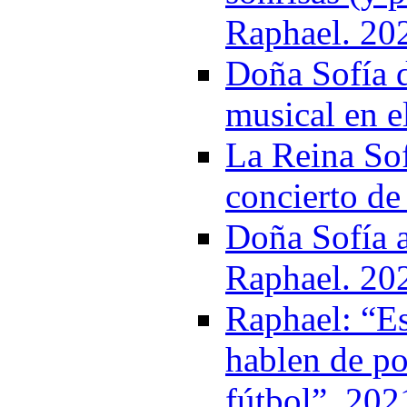
Raphael. 20
Doña Sofía d
musical en e
La Reina Sof
concierto de
Doña Sofía a
Raphael. 20
Raphael: “Es
hablen de po
fútbol”. 202