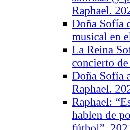
Raphael. 20
Doña Sofía d
musical en e
La Reina Sof
concierto de
Doña Sofía a
Raphael. 20
Raphael: “Es
hablen de po
fútbol”. 202