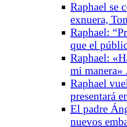
Raphael se c
exnuera, Ton
Raphael: “Pr
que el públi
Raphael: «H
mi manera» 
Raphael vuel
presentará e
El padre Áng
nuevos emba