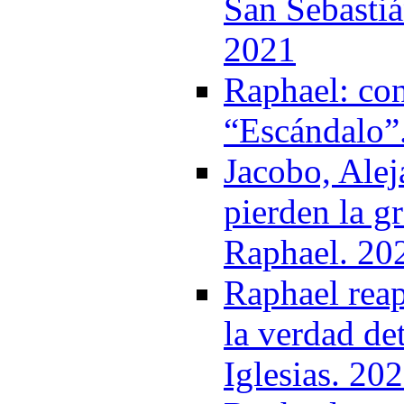
San Sebastiá
2021
Raphael: con
“Escándalo”
Jacobo, Ale
pierden la g
Raphael. 20
Raphael reap
la verdad det
Iglesias. 20