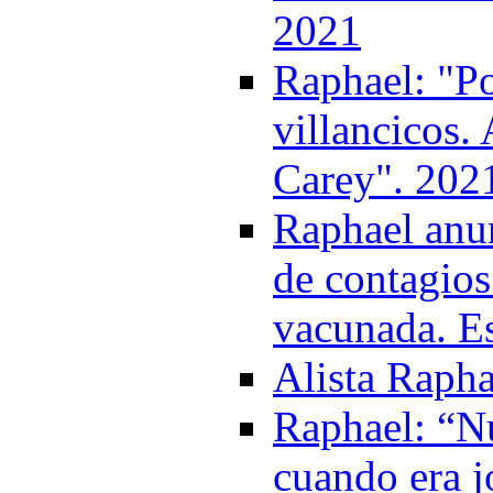
2021
Raphael: "P
villancicos.
Carey". 202
Raphael anun
de contagios
vacunada. Es
Alista Rapha
Raphael: “Nu
cuando era j