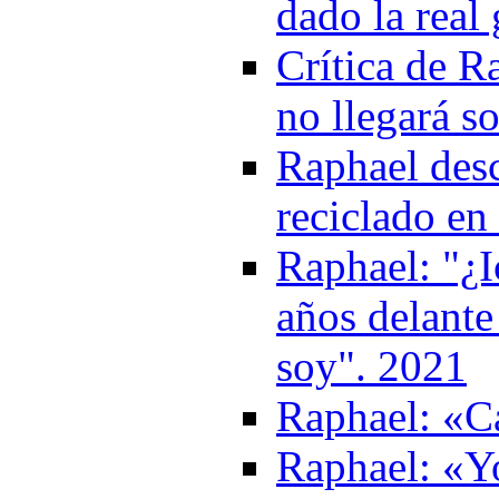
dado la real
Crítica de R
no llegará s
Raphael desc
reciclado en
Raphael: "¿I
años delante
soy". 2021
Raphael: «Ca
Raphael: «Y