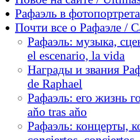
Рафаэль в фотопортретах 
Почти все о Рафаэле / C
Рафаэль: музыка, сцен
el escenario, la vida
Награды и звания Раф
de Raphael
Рафаэль: его жизнь го
aňo tras aňo
Рафаэль: концерты, ко
conciertos, сonciertos, 