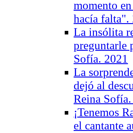
momento en q
hacía falta"
La insólita 
preguntarle 
Sofía. 2021
La sorprend
dejó al descu
Reina Sofía
¡Tenemos Rap
el cantante a