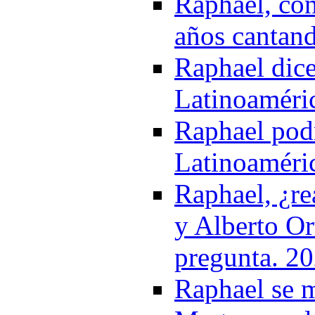
Raphael, con
años cantand
Raphael dice
Latinoaméri
Raphael podr
Latinoaméri
Raphael, ¿re
y Alberto Or
pregunta. 2
Raphael se m