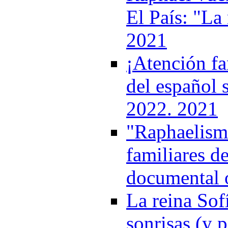
El País: "La 
2021
¡Atención fa
del español 
2022. 2021
"Raphaelismo
familiares de
documental 
La reina Sof
sonrisas (y p