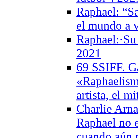
Raphael: “Sa
el mundo a 
Raphael:·Su 
2021
69 SSIFF. Ga
«Raphaelism
artista, el m
Charlie Arna
Raphael no e
cuando aún 